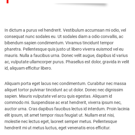
In dictum a purus vel hendrerit. Vestibulum accumsan mi odio, vel
consequat nunc sodales eu. Ut sodales diam a odio convallis, ac
bibendum sapien condimentum. Vivamus tincidunt tempor
pharetra. Pellentesque quis justo ut libero viverra euismod vel eu
mauris. Nulla a faucibus urna. Donec velit augue, dapibus id varius
ac, vulputate ullamcorper purus. Phasellus est dolor, gravida in velit
id, aliquam efficitur libero.
Aliquam porta eget lacus nec condimentum. Curabitur nec massa
aliquet tortor pulvinar tincidunt ac ut dolor. Donec nec dignissim
sapien. Mauris vulputate vel arcu quis egestas. Aliquam id
commodo mi. Suspendisse ac erat hendrerit, viverra ipsum nec,
auctor urna. Cras dapibus faucibus lectus id interdum. Proin lacinia
elit ipsum, sit amet tempor risus feugiat ut. Nullam erat nisi,
molestie nec lectus eget, laoreet semper metus. Pellentesque
hendrerit mi ut metus luctus, eget venenatis eros efficitur.