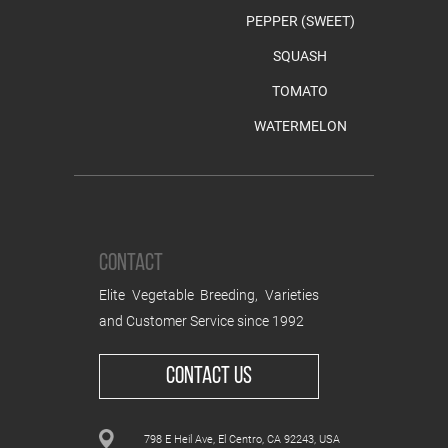
PEPPER (SWEET)
SQUASH
TOMATO
WATERMELON
CONTACT
Elite Vegetable Breeding, Varieties
and Customer Service since 1992
CONTACT US
798 E Heil Ave, El Centro, CA 92243, USA