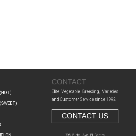
CONTACT
Elite Vegetable Breeding, Varieties
(HOT)
and Customer Service since 1992
(SWEET)
CONTACT US
O
ELON
798 E Heil Ave, El Centro,