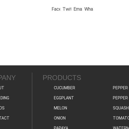
PANY
PRODUCTS
UT
CUCUMBER
PEPPER 
DING
EGGPLANT
PEPPER 
OS
MELON
SQUASH
TACT
ONION
TOMAT
PAPAYA
WATERM