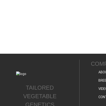
COM
ABO
BREE
TAILORED
VIDE
VEGETABLE
CON
GENETICS