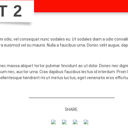
T 2
mi odio, vel consequat nunc sodales eu. Ut sodales diam a odio conva
ra euismod vel eu mauris. Nulla a faucibus urna. Donec velit augue, dap
c massa aliquet tortor pulvinar tincidunt ac ut dolor. Donec nec digni
m nec, auctor urna. Cras dapibus faucibus lectus id interdum. Proin la
ellentesque hendrerit mi ut metus luctus, eget venenatis eros efficitu
SHARE: