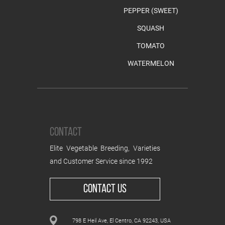
PEPPER (SWEET)
SQUASH
TOMATO
WATERMELON
CONTACT
Elite Vegetable Breeding, Varieties
and Customer Service since 1992
CONTACT US
798 E Heil Ave, El Centro, CA 92243, USA