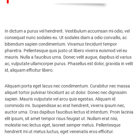
In dictum a purus vel hendrerit. Vestibulum accumsan mi odio, vel
consequat nunc sodales eu. Ut sodales diam a odio convallis, ac
bibendum sapien condimentum. Vivamus tincidunt tempor
pharetra. Pellentesque quis justo ut libero viverra euismod vel eu
mauris. Nulla a faucibus urna. Donec velit augue, dapibus id varius
ac, vulputate ullamcorper purus. Phasellus est dolor, gravida in velit
id, aliquam efficitur libero.
Aliquam porta eget lacus nec condimentum. Curabitur nec massa
aliquet tortor pulvinar tincidunt ac ut dolor. Donec nec dignissim
sapien. Mauris vulputate vel arcu quis egestas. Aliquam id
commodo mi. Suspendisse ac erat hendrerit, viverra ipsum nec,
auctor urna. Cras dapibus faucibus lectus id interdum. Proin lacinia
elit ipsum, sit amet tempor risus feugiat ut. Nullam erat nisi,
molestie nec lectus eget, laoreet semper metus. Pellentesque
hendrerit mi ut metus luctus, eget venenatis eros efficitur.