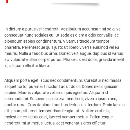
In dictum a purus vel hendrerit. Vestibulum accumsan mi odio, vel
consequat nunc sodales eu. Ut sodales diam a odio convallis, ac
bibendum sapien condimentum. Vivamus tincidunt tempor
pharetra. Pellentesque quis justo ut libero viverra euismod vel eu
mauris. Nulla a faucibus urna. Donec velit augue, dapibus id varius
ac, vulputate ullamcorper purus. Phasellus est dolor, gravida in velit
id, aliquam efficitur libero.
Aliquam porta eget lacus nec condimentum. Curabitur nec massa
aliquet tortor pulvinar tincidunt ac ut dolor. Donec nec dignissim
sapien. Mauris vulputate vel arcu quis egestas. Aliquam id
commodo mi. Suspendisse ac erat hendrerit, viverra ipsum nec,
auctor urna. Cras dapibus faucibus lectus id interdum. Proin lacinia
elit ipsum, sit amet tempor risus feugiat ut. Nullam erat nisi,
molestie nec lectus eget, laoreet semper metus. Pellentesque
hendrerit mi ut metus luctus, eget venenatis eros efficitur.