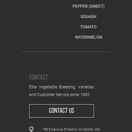
PEPPER (SWEET)
SQUASH
TOMATO
WATERMELON
CONTACT
Elite Vegetable Breeding, Varieties
and Customer Service since 1992
CONTACT US
798 E Heil Ave, El Centro, CA 92243, USA