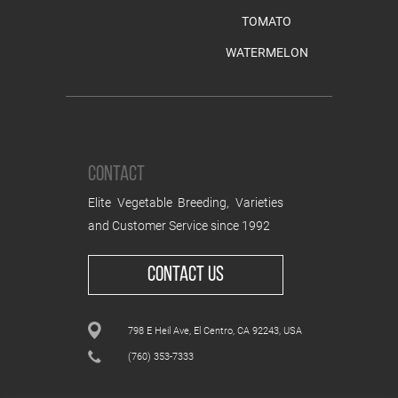
TOMATO
WATERMELON
CONTACT
Elite Vegetable Breeding, Varieties
and Customer Service since 1992
CONTACT US
798 E Heil Ave, El Centro, CA 92243, USA
(760) 353-7333