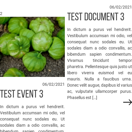
06/02/2021
2
TEST DOCUMENT 3
In dictum a purus vel hendrerit.
Vestibulum accumsan mi odio, vel
consequat nunc sodales eu. Ut
sodales diam a odio convallis, ac
bibendum sapien condimentum.
Vivamus tincidunt tempor
pharetra. Pellentesque quis justo ut
libero viverra euismod vel eu
mauris. Nulla a faucibus urna.
06/02/2021
Donec velit augue, dapibus id varius
ac, vulputate ullamcorper purus.
TEST EVENT 3
Phasellus est […]
In dictum a purus vel hendrerit.
Vestibulum accumsan mi odio, vel
consequat nunc sodales eu. Ut
sodales diam a odio convallis, ac
bibendum sapien condimentum.