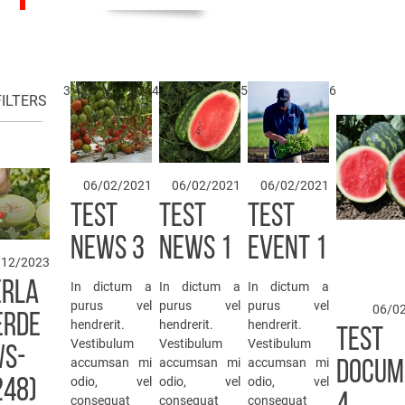
3
4
5
6
FILTERS
06/02/2021
06/02/2021
06/02/2021
TEST
TEST
TEST
NEWS 3
NEWS 1
EVENT 1
/12/2023
ERLA
In dictum a
In dictum a
In dictum a
purus vel
purus vel
purus vel
06/0
ERDE
hendrerit.
hendrerit.
hendrerit.
TEST
Vestibulum
Vestibulum
Vestibulum
WS-
accumsan mi
accumsan mi
accumsan mi
DOCUM
odio, vel
odio, vel
odio, vel
248)
consequat
consequat
consequat