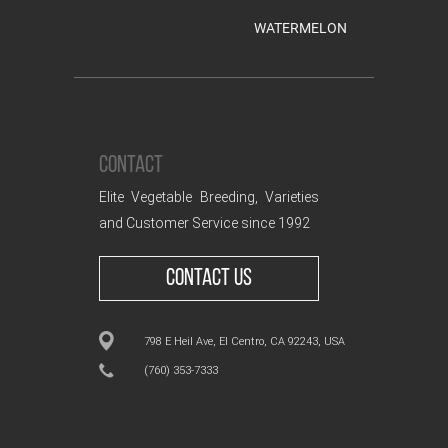
WATERMELON
CONTACT
Elite Vegetable Breeding, Varieties
and Customer Service since 1992
CONTACT US
798 E Heil Ave, El Centro, CA 92243, USA
(760) 353-7333