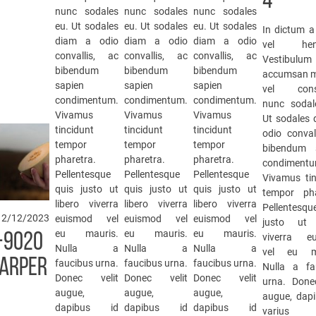
4
nunc sodales
nunc sodales
nunc sodales
eu. Ut sodales
eu. Ut sodales
eu. Ut sodales
In dictum a
diam a odio
diam a odio
diam a odio
vel hendr
convallis, ac
convallis, ac
convallis, ac
Vestibulum
bibendum
bibendum
bibendum
accumsan mi
sapien
sapien
sapien
vel cons
condimentum.
condimentum.
condimentum.
nunc sodal
Vivamus
Vivamus
Vivamus
Ut sodales 
tincidunt
tincidunt
tincidunt
odio conval
tempor
tempor
tempor
bibendum 
pharetra.
pharetra.
pharetra.
condimentu
Pellentesque
Pellentesque
Pellentesque
Vivamus tin
quis justo ut
quis justo ut
quis justo ut
tempor pha
libero viverra
libero viverra
libero viverra
Pellentesqu
12/12/2023
euismod vel
euismod vel
euismod vel
justo ut 
eu mauris.
eu mauris.
eu mauris.
-9020
viverra e
Nulla a
Nulla a
Nulla a
vel eu ma
HARPER
faucibus urna.
faucibus urna.
faucibus urna.
Nulla a fa
Donec velit
Donec velit
Donec velit
urna. Donec
augue,
augue,
augue,
augue, dapi
dapibus id
dapibus id
dapibus id
varius